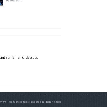
05 mai 2014
ant sur le lien ci-dessous
right -
Mentions légales
: site créé par Jerrari Khalid