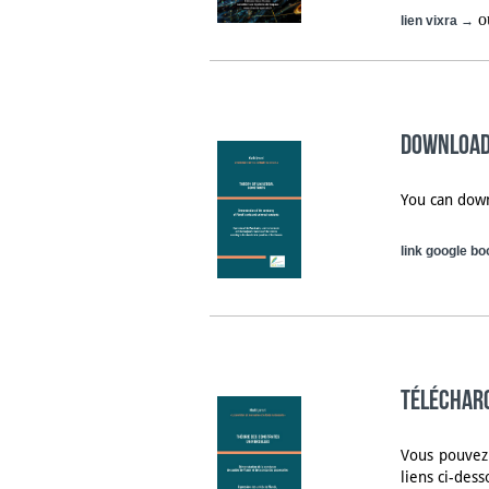
o
lien vixra →
Download 
You can down
link google b
Télécharg
Vous pouvez 
liens ci-dess