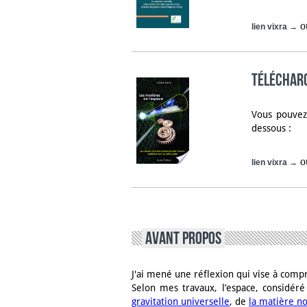
o
lien vixra →
Télécharg
Vous pouvez 
dessous :
o
lien vixra →
AVANT PROPOS
J'ai mené une réflexion qui vise à compr
Selon mes travaux, l’espace, considér
gravitation universelle
, de
la matière no